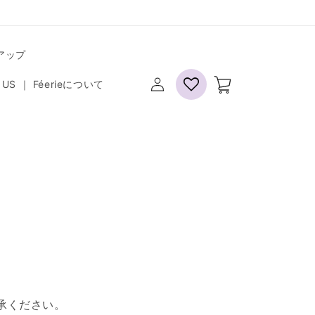
トアップ
ロ
カ
グ
ー
 US ｜ Féerieについて
イ
ト
ン
承ください。